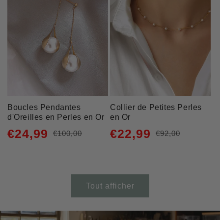
Boucles Pendantes
Collier de Petites Perles
d'Oreilles en Perles en Or
en Or
€24,99
€22,99
€100,00
€92,00
Prix
Prix
Prix
Prix
habituel
promotionnel
habituel
promotionnel
Tout afficher