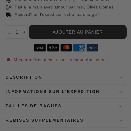
Fait à la main avec amour par moi, Olivia Gomez
Aujourd'hui, l'expédition est à ma charge !
AJOUTER AU PANIER
Réduire
Augmenter
la
la
quantité
quantité
de
de
Broche
Broche
Mes dernières pièces sont presque épuisées !
Tulipe
Tulipe
avec
avec
Zircon
Zircon
DESCRIPTION
et
et
Perle
Perle
INFORMATIONS SUR L'EXPÉDITION
en
en
Or
Or
TAILLES DE BAGUES
REMISES SUPPLÉMENTAIRES