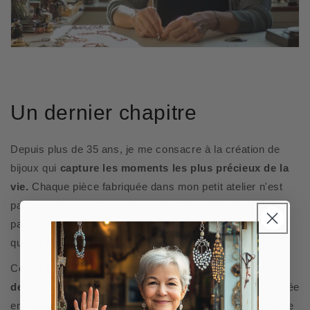
Un dernier chapitre
Depuis plus de 35 ans, je me consacre à la création de
bijoux qui
capture les moments les plus précieux de la
vie.
Chaque pièce fabriquée dans mon petit atelier n'est
pas seulement le fruit d'un savoir-faire, mais aussi d'une
passion
un amour profond pour l'art
et les personnes
qui la portent.
Ce qui a commencé comme un simple rêve - concevoir
des bijoux qui racontent une histoire
—s'est transformée
en une
passion de toute une vie
. Au moment de clore ce