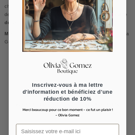
chapitre et de faire mes adieux à mon atelier, je laisse
derrière moi une dernière collection
, un héritage durable
de mon dévouement à la beauté intemporelle.
Merci d'avoir participé à cet incroyable voyage
. - Olivia
Gomez
Inscrivez-vous à ma lettre
d'information et bénéficiez d'une
MES BIJOUX EN PERLES
MES BAGUES
réduction de 10%
MES BOUCLES D'OREILLES
MES BRACELETS
Merci beaucoup pour ce bon moment - ce fut un plaisir !
- Olivia Gomez
MES COLLIERS
Saisissez votre e-mail ici