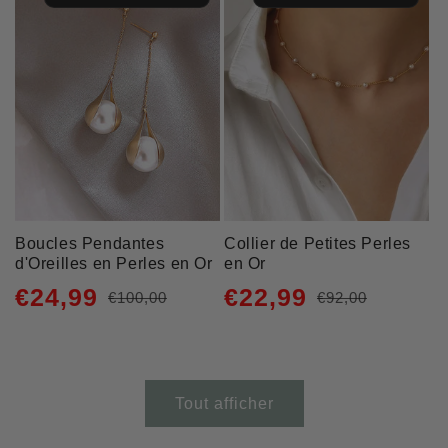
Boucles Pendantes
Collier de Petites Perles
d'Oreilles en Perles en Or
en Or
€24,99
€22,99
€100,00
€92,00
Prix
Prix
Prix
Prix
habituel
promotionnel
habituel
promotionnel
Tout afficher