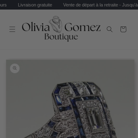
et
Livraison gratuite
Vente de départ à la retraite - Jusqu'à 8
passer
au
contenu
Panier
Passer aux
informations
produits