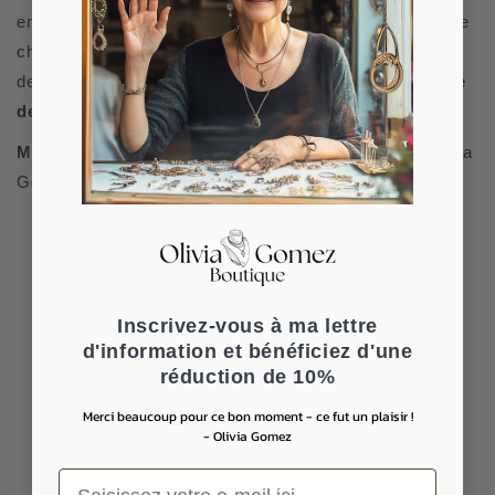
en une
passion de toute une vie
. Au moment de clore ce
chapitre et de faire mes adieux à mon atelier, je laisse
derrière moi une dernière collection
, un héritage durable
de mon dévouement à la beauté intemporelle.
Merci d'avoir participé à cet incroyable voyage
. - Olivia
Gomez
Inscrivez-vous à ma lettre
d'information et bénéficiez d'une
MES BIJOUX EN PERLES
MES BAGUES
réduction de 10%
MES BOUCLES D'OREILLES
MES BRACELETS
Merci beaucoup pour ce bon moment - ce fut un plaisir !
- Olivia Gomez
MES COLLIERS
Saisissez votre e-mail ici