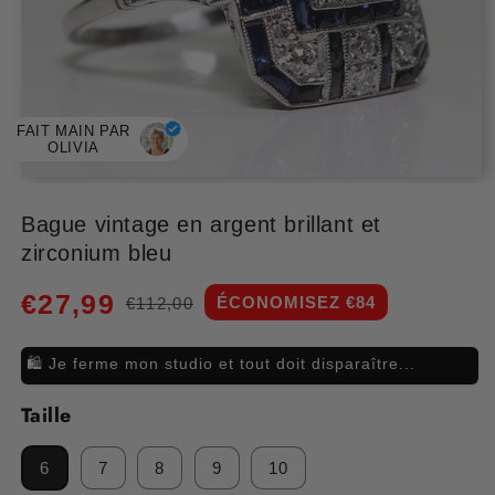
FAIT MAIN PAR
OLIVIA
Ouvrir
le
média
Bague vintage en argent brillant et
1
zirconium bleu
dans
une
fenêtre
€27,99
modale
ÉCONOMISEZ €84
€112,00
Prix
Prix
habituel
promotionnel
🛍️ Je ferme mon studio et tout doit disparaître...
Taille
6
7
8
9
10