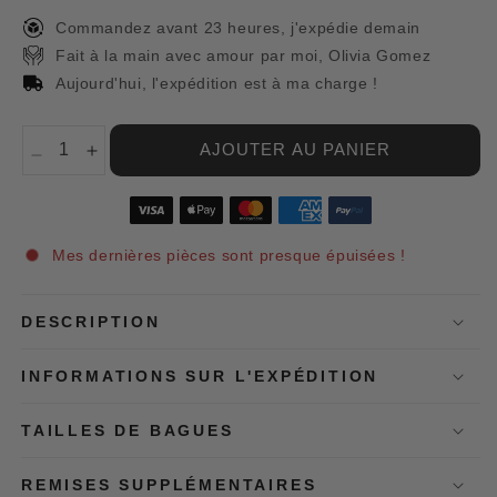
Commandez avant 23 heures, j'expédie demain
Fait à la main avec amour par moi, Olivia Gomez
Aujourd'hui, l'expédition est à ma charge !
AJOUTER AU PANIER
Réduire
Augmenter
la
la
quantité
quantité
de
de
Bague
Bague
Mes dernières pièces sont presque épuisées !
vintage
vintage
en
en
argent
argent
DESCRIPTION
brillant
brillant
et
et
INFORMATIONS SUR L'EXPÉDITION
zirconium
zirconium
bleu
bleu
TAILLES DE BAGUES
REMISES SUPPLÉMENTAIRES