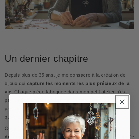
Un dernier chapitre
Depuis plus de 35 ans, je me consacre à la création de
bijoux qui
capture les moments les plus précieux de la
vie.
Chaque pièce fabriquée dans mon petit atelier n'est
pas seulement le fruit d'un savoir-faire, mais aussi d'une
passion
un amour profond pour l'art
et les personnes
qui la portent.
Ce qui a commencé comme un simple rêve - concevoir
des bijoux qui racontent une histoire
—s'est transformée